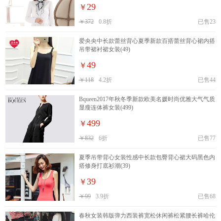
29
￥
￥372
0.8折
已售23
爱央央中长款蕾丝背心夏季新款百搭蕾丝背心裙内搭
吊带裙衬裙女装(49)
49
￥
￥118
4.2折
已售44
Bqueen2017年秋冬季新款欧美名媛时尚优雅大气气质
显瘦连体裤女装(499)
499
￥
￥832
6折
已售77
夏季吊带背心女装性感中长款包臀背心裙大码黑色内
搭修身打底衫潮(39)
39
￥
￥99
3.9折
已售68
春秋女装韩版弹力西装裤宽松休闲裤松紧腰长裤哈伦