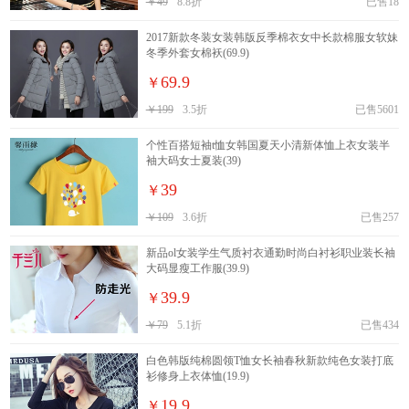
￥49
8.8折
已售18
2017新款冬装女装韩版反季棉衣女中长款棉服女软妹
冬季外套女棉袄(69.9)
69.9
￥
￥199
3.5折
已售5601
个性百搭短袖t恤女韩国夏天小清新体恤上衣女装半
袖大码女士夏装(39)
39
￥
￥109
3.6折
已售257
新品ol女装学生气质衬衣通勤时尚白衬衫职业装长袖
大码显瘦工作服(39.9)
39.9
￥
￥79
5.1折
已售434
白色韩版纯棉圆领T恤女长袖春秋新款纯色女装打底
衫修身上衣体恤(19.9)
19.9
￥