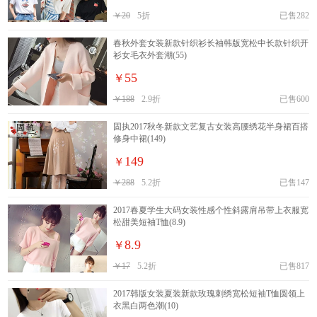
￥20
5折
已售282
春秋外套女装新款针织衫长袖韩版宽松中长款针织开
衫女毛衣外套潮(55)
55
￥
￥188
2.9折
已售600
固执2017秋冬新款文艺复古女装高腰绣花半身裙百搭
修身中裙(149)
149
￥
￥288
5.2折
已售147
2017春夏学生大码女装性感个性斜露肩吊带上衣服宽
松甜美短袖T恤(8.9)
8.9
￥
￥17
5.2折
已售817
2017韩版女装夏装新款玫瑰刺绣宽松短袖T恤圆领上
衣黑白两色潮(10)