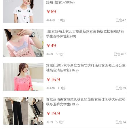
短袖T恤女3799(69)
69
￥
￥119
5.8折
已售42
T恤女短袖上衣2017夏装新款女装韩版宽松贴布绣花
学生百搭体恤衫(49)
49
￥
￥89
5.5折
已售407
彩黛妃2017秋冬新款女装雪纺打底衫女圆领五分公主
袖纯色清新衬衫(16.9)
16.9
￥
￥128
1.3折
已售29
春秋运动裤女薄款长裤直筒显瘦女装休闲裤大码宽松
秋冬卫裤女学生(19.9)
19.9
￥
￥39
5.1折
已售34