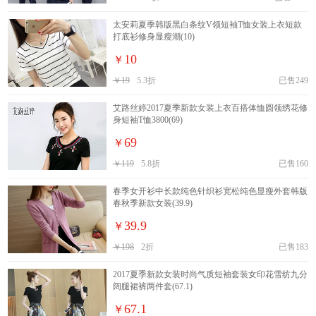
太安莉夏季韩版黑白条纹V领短袖T恤女装上衣短款
打底衫修身显瘦潮(10)
10
￥
￥19
5.3折
已售249
艾路丝婷2017夏季新款女装上衣百搭体恤圆领绣花修
身短袖T恤3800(69)
69
￥
￥119
5.8折
已售160
春季女开衫中长款纯色针织衫宽松纯色显瘦外套韩版
春秋季新款女装(39.9)
39.9
￥
￥198
2折
已售183
2017夏季新款女装时尚气质短袖套装女印花雪纺九分
阔腿裙裤两件套(67.1)
67.1
￥