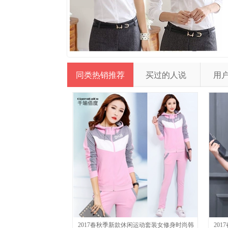
同类热销推荐
买过的人说
用
2017春秋季新款休闲运动套装女修身时尚韩
20