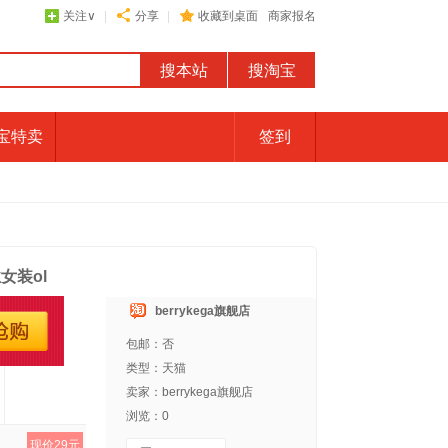
关注
∨
|
分享
|
收藏到桌面
商家报名
宝特卖
签到
女装ol
berrykega旗舰店
包邮：否
类型：天猫
卖家：berrykega旗舰店
浏览：0
现价29元