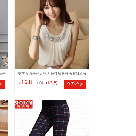
百搭
夏季百搭外穿无袖圆领打底衫韩版胖MM吊
16.8
￥
￥99
（1.7折）
购
立即抢购
带背心大码宽松女装雪纺衫