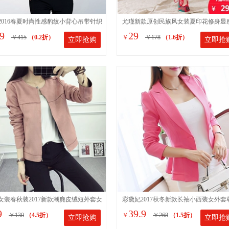
2016春夏时尚性感豹纹小背心吊带针织
尤瑾新款原创民族风女装夏印花修身显
.9
29
￥415
（0.2折）
￥
￥178
（1.6折）
立即抢购
立即抢
衫上衣女套头女装
分休闲弹力裤铅笔裤
女装春秋装2017新款潮麂皮绒短外套女
彩黛妃2017秋冬新款长袖小西装女外套
9
39.9
￥130
（4.5折）
￥
￥268
（1.5折）
立即抢购
立即抢
小夹克百搭开衫秋季
修身荷叶边短款女装