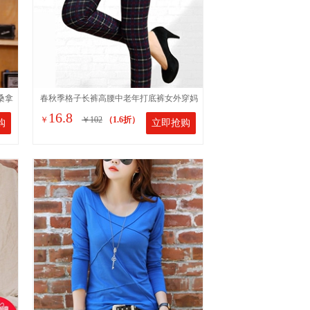
桑拿
春秋季格子长裤高腰中老年打底裤女外穿妈
16.8
￥
￥102
（1.6折）
购
立即抢购
妈裤子小脚大码中年女装