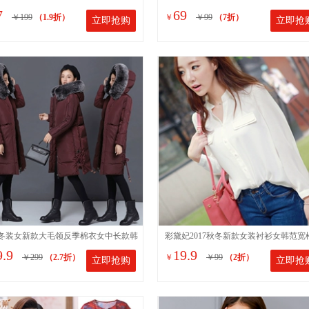
7
69
￥199
（1.9折）
￥
￥99
（7折）
立即抢购
立即抢
身百搭打底衬衣女潮
主连衣裙中长款燕尾裙子
17冬装女新款大毛领反季棉衣女中长款韩
彩黛妃2017秋冬新款女装衬衫女韩范宽
9.9
19.9
￥299
（2.7折）
￥
￥99
（2折）
立即抢购
立即抢
袄软妹冬季外套女装
闲打底长袖雪纺白衬衫女