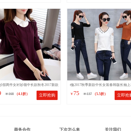
衫假两件女衬衫领中长款秋冬2017新款
t恤2017秋季新款中长女装春韩版长袖上
9
75
￥168
（4.1折）
￥
￥137
（5.5折）
立即抢购
立即抢
宽松套头毛衣外套
服时尚白色网纱打底衫潮
商务合作
下次怎么来
关注我们