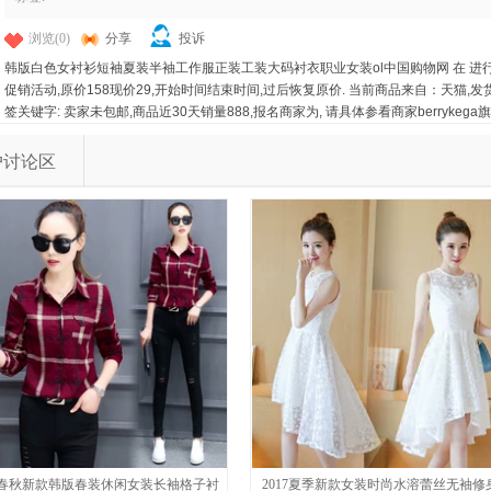
浏览(0)
分享
投诉
韩版白色女衬衫短袖夏装半袖工作服正装工装大码衬衣职业女装ol中国购物网 在
进
促销活动,原价158现价29,开始时间
结束时间
,过后恢复原价. 当前商品来自：天猫,发货
签关键字: 卖家未包邮,商品近30天销量888,报名商家为, 请具体参看商家berrykeg
息,点 击可立即进入卖家berrykega旗舰店商铺查看最新特惠活动.一切尽在中国购物
商品ID为535534206065
户讨论区
17春秋新款韩版春装休闲女装长袖格子衬
2017夏季新款女装时尚水溶蕾丝无袖修