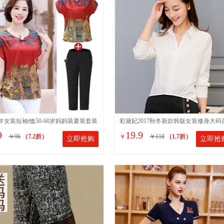
年女装短袖t恤50-60岁妈妈装夏装套装
彩黛妃2017秋冬新款韩版女装修身大码
9
19.9
￥96
（7.2折）
￥
￥118
（1.7折）
立即抢购
立即抢
女加肥加大码两件套
纯色长袖时尚显瘦雪纺衫