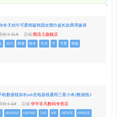
“
新春秋冬天丝巾可爱韩版韩国女围巾超长款两用披肩
原价:¥
21.0
店铺:
围语儿旗舰店
儿
2015
新春
秋冬
天丝
巾
可爱
韩版
机数据线加长usb充电器线通用三星小米2数据线3
原价:¥
4.0
店铺:
华宇非凡数码专营店
E
4BA9AE
6AF94E
5AE
89E
58D93E
699BAE