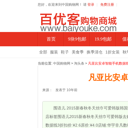
您好，欢迎来到中国购物网！ 请
登录
|
免费注册
|
首页
9块9包邮
19.9包邮
值
全部
服装
鞋子
美食季
换季清仓
1折女装
秋
当前位置:
中国购物网
>
淘头条
>
凡亚比安卓智能手机数据
凡亚比安
来源：
发表于
10年前
围语儿 2015新春秋冬天丝巾可爱韩版韩国女
店标签围语儿2015新春秋冬天丝巾可爱韩版去
数据线3折扣价:¥2.6原价:¥4.0店铺:华宇非凡数