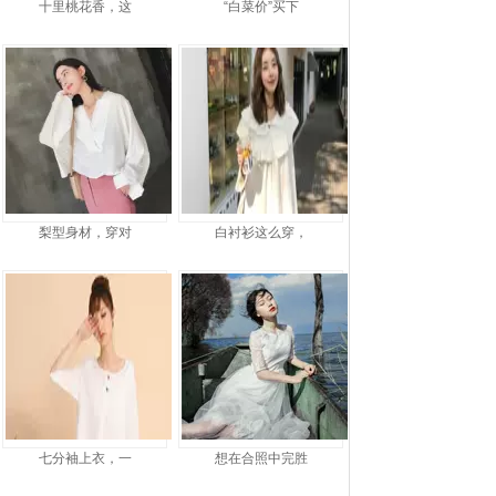
十里桃花香，这
“白菜价”买下
梨型身材，穿对
白衬衫这么穿，
七分袖上衣，一
想在合照中完胜