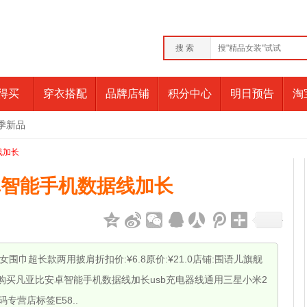
搜 索
得买
穿衣搭配
品牌店铺
积分中心
明日预告
淘
季新品
线加长
卓智能手机数据线加长
围巾超长款两用披肩折扣价:¥6.8原价:¥21.0店铺:围语儿旗舰
购买凡亚比安卓智能手机数据线加长usb充电器线通用三星小米2
码专营店标签E58..