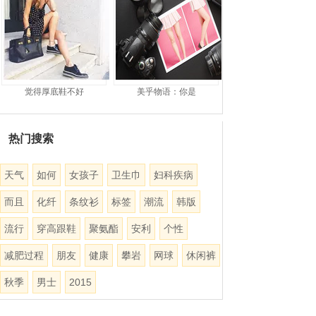
觉得厚底鞋不好
美乎物语：你是
热门搜索
天气
如何
女孩子
卫生巾
妇科疾病
而且
化纤
条纹衫
标签
潮流
韩版
流行
穿高跟鞋
聚氨酯
安利
个性
减肥过程
朋友
健康
攀岩
网球
休闲裤
秋季
男士
2015