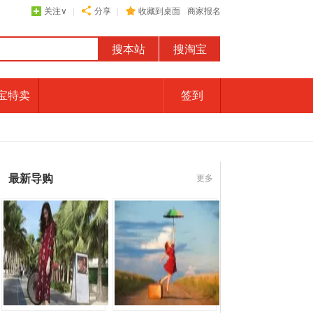
关注
∨
|
分享
|
收藏到桌面
商家报名
宝特卖
签到
最新导购
更多