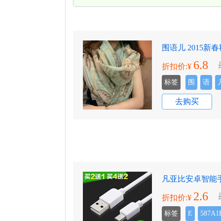
围语儿 2015
6.8
折扣价:¥
标签
围
语
去购买
凡亚比安卓智能手
2.6
折扣价:¥
标签
E
587A1